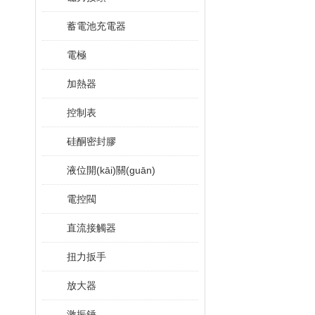
蓄電池充電器
電極
加熱器
控制表
硅酮密封膠
液位開(kāi)關(guān)
電控閥
直流接觸器
扭力扳手
放大器
激振錘